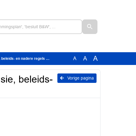
A
A
A
- en nadere regels voor terrassen
sie, beleids-
Vorige pagina