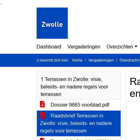
Ga naar de inhoud van deze pagina
Ga naar het zoeken
Ga naar het menu
Dashboard
Vergaderingen
Overzichten
U bevindt zich hier:
Home
Vergaderingen
Overdracht
Ra
1 Terrassen in Zwolle: visie,
beleids- en nadere regels voor
en
terrassen
Dossier 9665 voorblad.pdf
Raadsbrief Terrassen in
Zwolle: visie, beleids- en nadere
regels voor terrassen