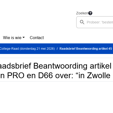
Zoeken
Wie is wie
Contact
 College-Raad (donderdag 21 mei 2026)
Raadsbrief Beantwoording artikel 45 vragen van PRO en 
adsbrief Beantwoording artikel
n PRO en D66 over: “in Zwoll