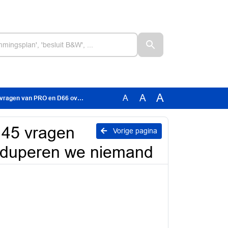
A
A
A
D66 over: “in Zwolle duperen we niemand
 45 vragen
Vorige pagina
e duperen we niemand