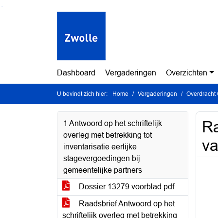
Ga naar de inhoud van deze pagina
Ga naar het zoeken
Ga naar het menu
Dashboard
Vergaderingen
Overzichten
U bevindt zich hier:
Home
Vergaderingen
Overdracht
Ra
1 Antwoord op het schriftelijk
overleg met betrekking tot
va
inventarisatie eerlijke
stagevergoedingen bij
gemeentelijke partners
Dossier 13279 voorblad.pdf
Raadsbrief Antwoord op het
schriftelijk overleg met betrekking