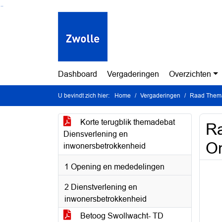
Ga naar de inhoud van deze pagina
Ga naar het zoeken
Ga naar het menu
Dashboard
Vergaderingen
Overzichten
U bevindt zich hier:
Home
Vergaderingen
Raad Thema
Korte terugblik themadebat
Ra
Diensverlening en
O
inwonersbetrokkenheid
1 Opening en mededelingen
2 Dienstverlening en
inwonersbetrokkenheid
Betoog Swollwacht- TD