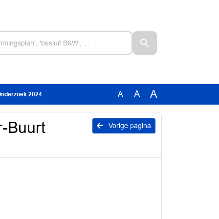
A
A
A
Onderzoek 2024
r-Buurt
Vorige pagina