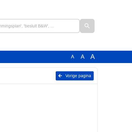
A
A
A
Vorige pagina