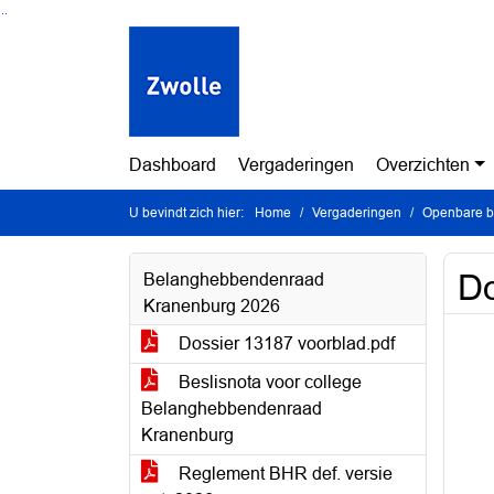
Ga naar de inhoud van deze pagina
Ga naar het zoeken
Ga naar het menu
Dashboard
Vergaderingen
Overzichten
U bevindt zich hier:
Home
Vergaderingen
Openbare be
Do
Belanghebbendenraad
Kranenburg 2026
Dossier 13187 voorblad.pdf
Beslisnota voor college
Belanghebbendenraad
Kranenburg
Reglement BHR def. versie