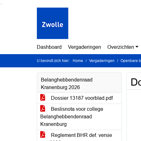
Ga naar de inhoud van deze pagina
Ga naar het zoeken
Ga naar het menu
Dashboard
Vergaderingen
Overzichten
U bevindt zich hier:
Home
Vergaderingen
Openbare be
Do
Belanghebbendenraad
Kranenburg 2026
Dossier 13187 voorblad.pdf
Beslisnota voor college
Belanghebbendenraad
Kranenburg
Reglement BHR def. versie