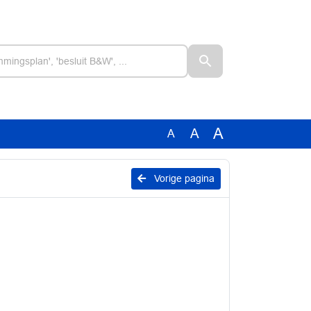
A
A
A
Vorige pagina