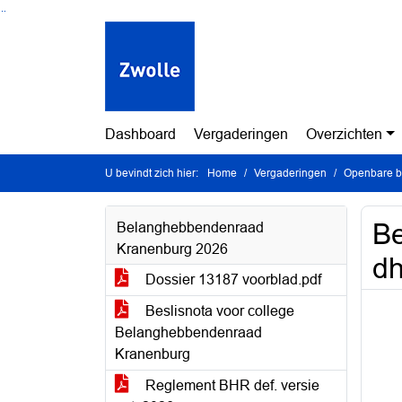
Ga naar de inhoud van deze pagina
Ga naar het zoeken
Ga naar het menu
Dashboard
Vergaderingen
Overzichten
U bevindt zich hier:
Home
Vergaderingen
Openbare be
Be
Belanghebbendenraad
Kranenburg 2026
dh
Dossier 13187 voorblad.pdf
Beslisnota voor college
Belanghebbendenraad
Kranenburg
Reglement BHR def. versie