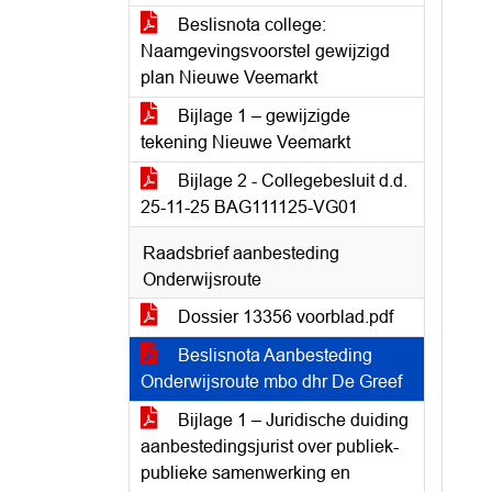
Beslisnota college:
Naamgevingsvoorstel gewijzigd
plan Nieuwe Veemarkt
Bijlage 1 – gewijzigde
tekening Nieuwe Veemarkt
Bijlage 2 - Collegebesluit d.d.
25-11-25 BAG111125-VG01
Raadsbrief aanbesteding
Onderwijsroute
Dossier 13356 voorblad.pdf
Beslisnota Aanbesteding
Onderwijsroute mbo dhr De Greef
Bijlage 1 – Juridische duiding
aanbestedingsjurist over publiek-
publieke samenwerking en