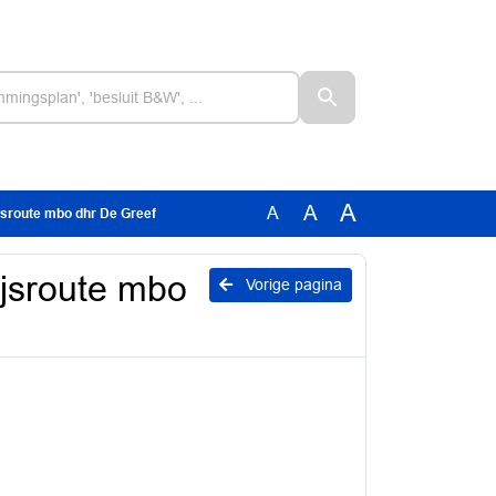
A
A
A
jsroute mbo dhr De Greef
jsroute mbo
Vorige pagina