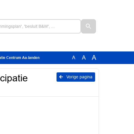
A
A
A
atie Centrum Aa-landen
cipatie
Vorige pagina