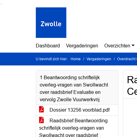
Ga naar de inhoud van deze pagina
Ga naar het zoeken
Ga naar het menu
Dashboard
Vergaderingen
Overzichten
U bevindt zich hier:
Home
Vergaderingen
Overdracht
Ra
1 Beantwoording schriftelijk
overleg-vragen van Swollwacht
Ce
over raadsbrief Evaluatie en
vervolg Zwolle Vuurwerkvrij
Dossier 13256 voorblad.pdf
Raadsbrief Beantwoording
schriftelijk overleg-vragen van
Swollwacht over raadsbrief