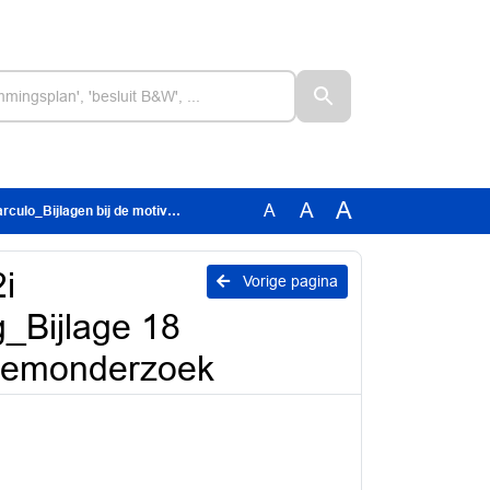
A
A
A
jlage 18 Onderzoeksopzet aanvullend bodemonderzoek
i
Vorige pagina
g_Bijlage 18
demonderzoek