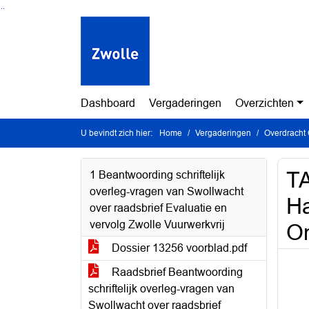
Ga naar de inhoud van deze pagina
Ga naar het zoeken
Ga naar het menu
Dashboard
Vergaderingen
Overzichten
U bevindt zich hier:
Home
Vergaderingen
Overdracht
TA
1 Beantwoording schriftelijk
overleg-vragen van Swollwacht
Ha
over raadsbrief Evaluatie en
vervolg Zwolle Vuurwerkvrij
O
Dossier 13256 voorblad.pdf
Raadsbrief Beantwoording
schriftelijk overleg-vragen van
Swollwacht over raadsbrief