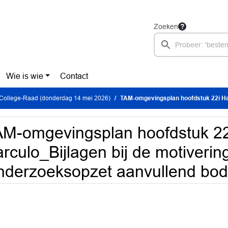
Zoeken
Wie is wie
Contact
 College-Raad (donderdag 14 mei 2026)
TAM-omgevingsplan hoofdstuk 22i Harculo_Bijlagen bij de motivering_Bi
M-omgevingsplan hoofdstuk 22
rculo_Bijlagen bij de motiverin
nderzoeksopzet aanvullend bo