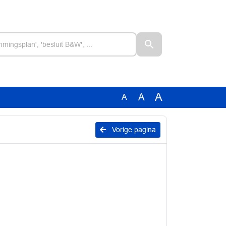
A
A
A
Vorige pagina