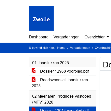
Ga naar de inhoud van deze pagina
Ga naar het zoeken
Ga naar het menu
Dashboard
Vergaderingen
Overzichten
U bevindt zich hier:
Home
Vergaderingen
Overdracht 
Do
01 Jaarstukken 2025
Dossier 12968 voorblad.pdf
Raadsvoorstel Jaarstukken
2025
02 Meerjaren Prognose Vastgoed
(MPV) 2026
Dossier 13014 voorblad.pdf