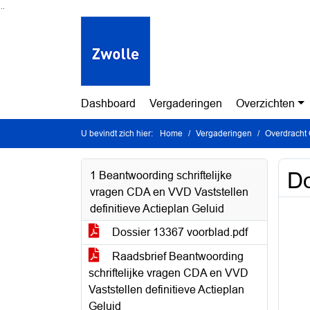
Ga naar de inhoud van deze pagina
Ga naar het zoeken
Ga naar het menu
Dashboard
Vergaderingen
Overzichten
U bevindt zich hier:
Home
Vergaderingen
Overdracht
Do
1 Beantwoording schriftelijke
vragen CDA en VVD Vaststellen
definitieve Actieplan Geluid
Dossier 13367 voorblad.pdf
Raadsbrief Beantwoording
schriftelijke vragen CDA en VVD
Vaststellen definitieve Actieplan
Geluid