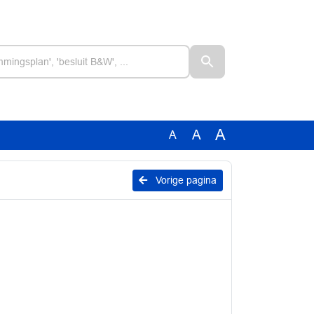
A
A
A
Vorige pagina