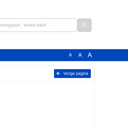
A
A
A
Vorige pagina