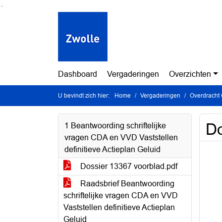
Ga naar de inhoud van deze pagina
Ga naar het zoeken
Ga naar het menu
Dashboard
Vergaderingen
Overzichten
U bevindt zich hier:
Home
Vergaderingen
Overdracht
Do
1 Beantwoording schriftelijke
vragen CDA en VVD Vaststellen
definitieve Actieplan Geluid
Dossier 13367 voorblad.pdf
Raadsbrief Beantwoording
schriftelijke vragen CDA en VVD
Vaststellen definitieve Actieplan
Geluid