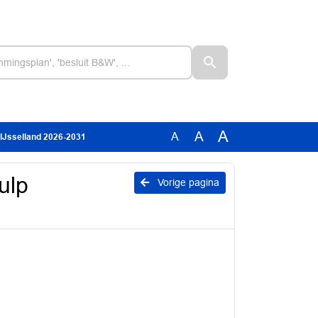
A
A
A
IJsselland 2026-2031
ulp
Vorige pagina