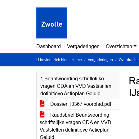
Ga naar de inhoud van deze pagina
Ga naar het zoeken
Ga naar het menu
Dashboard
Vergaderingen
Overzichten
U bevindt zich hier:
Home
Vergaderingen
Overdracht
Ra
1 Beantwoording schriftelijke
vragen CDA en VVD Vaststellen
IJ
definitieve Actieplan Geluid
Dossier 13367 voorblad.pdf
Raadsbrief Beantwoording
schriftelijke vragen CDA en VVD
Vaststellen definitieve Actieplan
Geluid