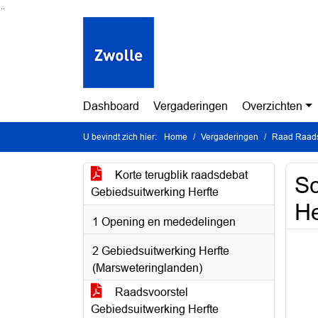
Ga naar de inhoud van deze pagina
Ga naar het zoeken
Ga naar het menu
Dashboard
Vergaderingen
Overzichten
U bevindt zich hier:
Home
Vergaderingen
Raad Raads
Korte terugblik raadsdebat
Sc
Gebiedsuitwerking Herfte
He
1 Opening en mededelingen
2 Gebiedsuitwerking Herfte
(Marsweteringlanden)
Raadsvoorstel
Gebiedsuitwerking Herfte