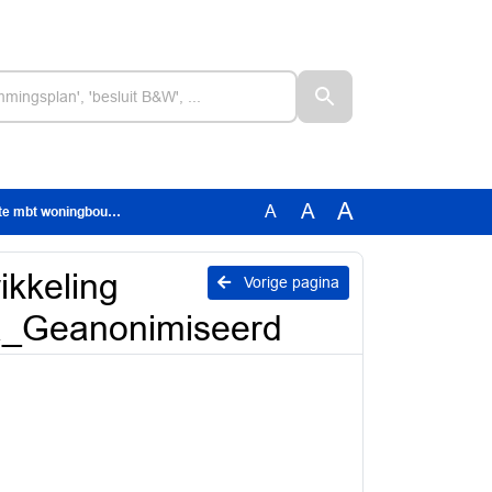
A
A
A
 kamer 2a_Geanonimiseerd
ikkeling
Vorige pagina
a_Geanonimiseerd