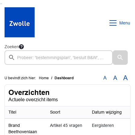
Ga naar de inhoud van deze pagina
Ga naar het zoeken
Ga naar het menu
Menu
Zoeken
A
A
A
U bevindt zich hier:
Home
Dashboard
Overzichten
Actuele overzicht items
Titel
Soort
Datum wijziging
Brand
Artikel 45 vragen
Eergisteren
Beethovenlaan