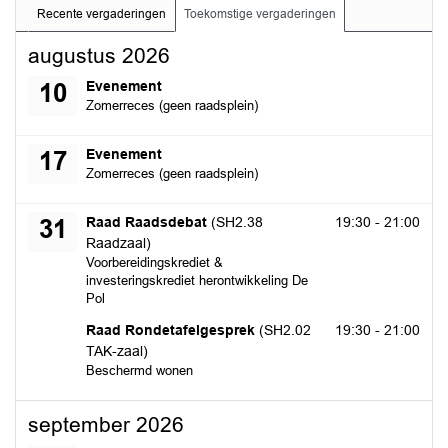
Recente vergaderingen
Toekomstige vergaderingen
augustus 2026
maandag 10 augustus 2026
Evenement
10
Zomerreces (geen raadsplein)
maandag 17 augustus 2026
Evenement
17
Zomerreces (geen raadsplein)
maandag 31 augustus 2026
Raad Raadsdebat
(SH2.38
19:30 - 21:00
31
Raadzaal)
Voorbereidingskrediet &
investeringskrediet herontwikkeling De
Pol
maandag 31 augustus 2026
Raad Rondetafelgesprek
(SH2.02
19:30 - 21:00
TAK-zaal)
Beschermd wonen
september 2026