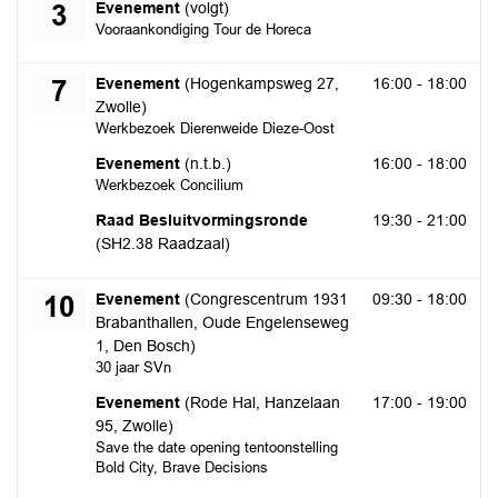
donderdag 3 september 2026
Evenement
(volgt)
3
Vooraankondiging Tour de Horeca
maandag 7 september 2026
Evenement
(Hogenkampsweg 27,
16:00 - 18:00
7
Zwolle)
Werkbezoek Dierenweide Dieze-Oost
maandag 7 september 2026
Evenement
(n.t.b.)
16:00 - 18:00
Werkbezoek Concilium
maandag 7 september 2026
Raad Besluitvormingsronde
19:30 - 21:00
(SH2.38 Raadzaal)
donderdag 10 september 2026
Evenement
(Congrescentrum 1931
09:30 - 18:00
10
Brabanthallen, Oude Engelenseweg
1, Den Bosch)
30 jaar SVn
donderdag 10 september 2026
Evenement
(Rode Hal, Hanzelaan
17:00 - 19:00
95, Zwolle)
Save the date opening tentoonstelling
Bold City, Brave Decisions