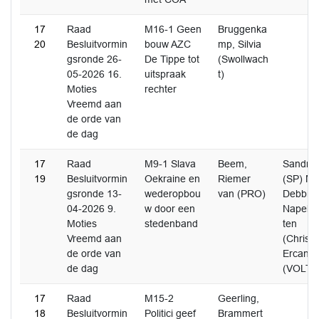
17
Raad
M16-1 Geen
Bruggenka
20
Besluitvormin
bouw AZC
mp, Silvia
gsronde 26-
De Tippe tot
(Swollwach
05-2026 16.
uitspraak
t)
Moties
rechter
Vreemd aan
de orde van
de dag
17
Raad
M9-1 Slava
Beem,
Sandra 
19
Besluitvormin
Oekraine en
Riemer
(SP) Ma
gsronde 13-
wederopbou
van (PRO)
Debbie 
04-2026 9.
w door een
Napel, K
Moties
stedenband
ten
Vreemd aan
(Christ
de orde van
Ercan, 
de dag
(VOLT)
17
Raad
M15-2
Geerling,
18
Besluitvormin
Politici geef
Brammert