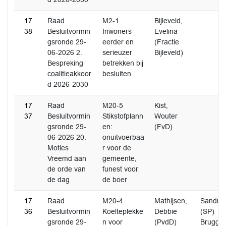
17
Raad
M2-1
Bijleveld,
38
Besluitvormin
Inwoners
Evelina
gsronde 29-
eerder en
(Fractie
06-2026 2.
serieuzer
Bijleveld)
Bespreking
betrekken bij
coalitieakkoor
besluiten
d 2026-2030
17
Raad
M20-5
Kist,
37
Besluitvormin
Stikstofplann
Wouter
gsronde 29-
en:
(FvD)
06-2026 20.
onuitvoerbaa
Moties
r voor de
Vreemd aan
gemeente,
de orde van
funest voor
de dag
de boer
17
Raad
M20-4
Mathijsen,
Sandra 
36
Besluitvormin
Koelteplekke
Debbie
(SP)
gsronde 29-
n voor
(PvdD)
Brugge