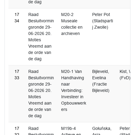
de dag
17
Raad
M20-2
Peter Pot
34
Besluitvormin
Museale
(Stadsparti
gsronde 29-
collectie en
j Zwolle)
06-2026 20.
archieven
Moties
Vreemd aan
de orde van
de dag
17
Raad
M20-1 Van
Bijleveld,
Kist, W
33
Besluitvormin
Handhaving
Evelina
(FvD)
gsronde 29-
naar
(Fractie
06-2026 20.
Verbinding:
Bijleveld)
Moties
Investeer in
Vreemd aan
Opbouwwerk
de orde van
ers
de dag
17
Raad
M19b-4
Gołuńska,
Peter P
32
Besluitvormin
Actieve en
Asia
(Stadspa