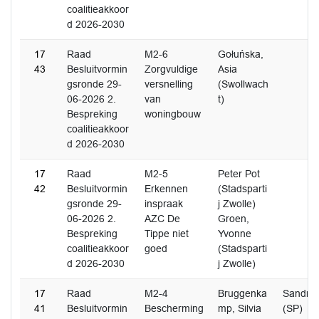
coalitieakkoor
d 2026-2030
17
Raad
M2-6
Gołuńska,
43
Besluitvormin
Zorgvuldige
Asia
gsronde 29-
versnelling
(Swollwach
06-2026 2.
van
t)
Bespreking
woningbouw
coalitieakkoor
d 2026-2030
17
Raad
M2-5
Peter Pot
42
Besluitvormin
Erkennen
(Stadsparti
gsronde 29-
inspraak
j Zwolle)
06-2026 2.
AZC De
Groen,
Bespreking
Tippe niet
Yvonne
coalitieakkoor
goed
(Stadsparti
d 2026-2030
j Zwolle)
17
Raad
M2-4
Bruggenka
Sandra 
41
Besluitvormin
Bescherming
mp, Silvia
(SP)