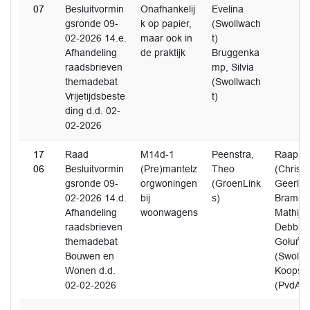
07
Besluitvormin
Onafhankelij
Evelina
gsronde 09-
k op papier,
(Swollwach
02-2026 14.e.
maar ook in
t)
Afhandeling
de praktijk
Bruggenka
raadsbrieven
mp, Silvia
themadebat
(Swollwach
Vrijetijdsbeste
t)
ding d.d. 02-
02-2026
17
Raad
M14d-1
Peenstra,
Raap, J
06
Besluitvormin
(Pre)mantelz
Theo
(Christ
gsronde 09-
orgwoningen
(GroenLink
Geerlin
02-2026 14.d.
bij
s)
Bramme
Afhandeling
woonwagens
Mathijs
raadsbrieven
Debbie 
themadebat
Gołuńsk
Bouwen en
(Swollw
Wonen d.d.
Koops, 
02-02-2026
(PvdA)