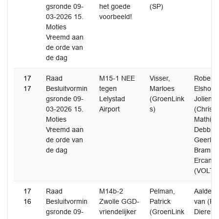
gsronde 09-
het goede
(SP)
03-2026 15.
voorbeeld!
Moties
Vreemd aan
de orde van
de dag
17
Raad
M15-1 NEE
Visser,
Roberto
17
Besluitvormin
tegen
Marloes
Elshof-
gsronde 09-
Lelystad
(GroenLink
Jolien
03-2026 15.
Airport
s)
(Christ
Moties
Mathijs
Vreemd aan
Debbie 
de orde van
Geerlin
de dag
Bramme
Ercan, 
(VOLT)
17
Raad
M14b-2
Pelman,
Aalderen
16
Besluitvormin
Zwolle GGD-
Patrick
van (Pv
gsronde 09-
vriendelijker
(GroenLink
Dieren,