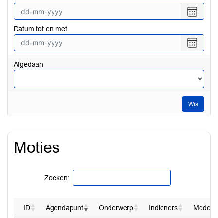
Selecte
een
Datum tot en met
datum
vanaf
Selecte
een
datum
Afgedaan
tot
en
met
Wis
Moties
Zoeken:
ID
Agendapunt
Onderwerp
Indieners
Mede-in