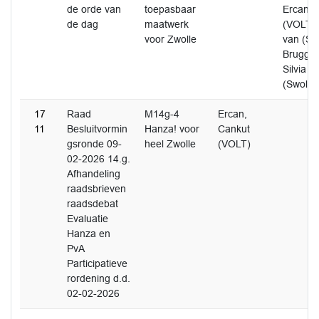
de orde van
toepasbaar
Ercan, 
de dag
maatwerk
(VOLT) 
voor Zwolle
van (SP
Brugge
Silvia
(Swollw
17
Raad
M14g-4
Ercan,
11
Besluitvormin
Hanza! voor
Cankut
gsronde 09-
heel Zwolle
(VOLT)
02-2026 14.g.
Afhandeling
raadsbrieven
raadsdebat
Evaluatie
Hanza en
PvA
Participatieve
rordening d.d.
02-02-2026