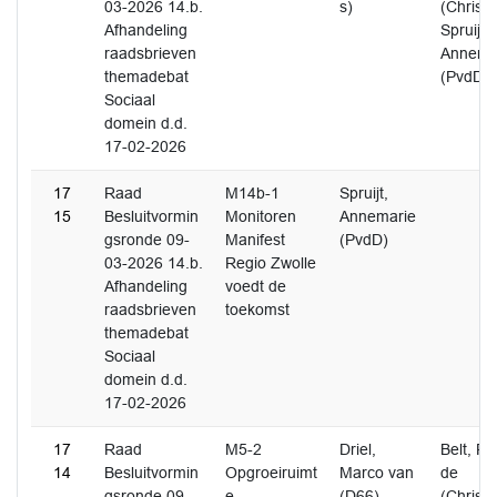
03-2026 14.b.
s)
(Christ
Afhandeling
Spruijt,
raadsbrieven
Annema
themadebat
(PvdD)
Sociaal
domein d.d.
17-02-2026
17
Raad
M14b-1
Spruijt,
15
Besluitvormin
Monitoren
Annemarie
gsronde 09-
Manifest
(PvdD)
03-2026 14.b.
Regio Zwolle
Afhandeling
voedt de
raadsbrieven
toekomst
themadebat
Sociaal
domein d.d.
17-02-2026
17
Raad
M5-2
Driel,
Belt, R
14
Besluitvormin
Opgroeiruimt
Marco van
de
gsronde 09-
e
(D66)
(Christ