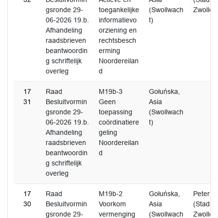
gsronde 29-
toegankelijke
(Swollwach
Zwolle)
06-2026 19.b.
informatievo
t)
Afhandeling
orziening en
raadsbrieven
rechtsbesch
beantwoordin
erming
g schriftelijk
Noordereilan
overleg
d
17
Raad
M19b-3
Gołuńska,
31
Besluitvormin
Geen
Asia
gsronde 29-
toepassing
(Swollwach
06-2026 19.b.
coördinatiere
t)
Afhandeling
geling
raadsbrieven
Noordereilan
beantwoordin
d
g schriftelijk
overleg
17
Raad
M19b-2
Gołuńska,
Peter P
30
Besluitvormin
Voorkom
Asia
(Stadspa
gsronde 29-
vermenging
(Swollwach
Zwolle)