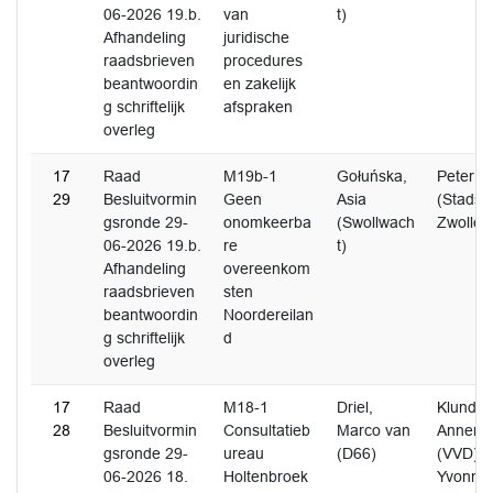
06-2026 19.b.
van
t)
Afhandeling
juridische
raadsbrieven
procedures
beantwoordin
en zakelijk
g schriftelijk
afspraken
overleg
17
Raad
M19b-1
Gołuńska,
Peter P
29
Besluitvormin
Geen
Asia
(Stadspa
gsronde 29-
onomkeerba
(Swollwach
Zwolle)
06-2026 19.b.
re
t)
Afhandeling
overeenkom
raadsbrieven
sten
beantwoordin
Noordereilan
g schriftelijk
d
overleg
17
Raad
M18-1
Driel,
Klundert
28
Besluitvormin
Consultatieb
Marco van
Anneme
gsronde 29-
ureau
(D66)
(VVD) G
06-2026 18.
Holtenbroek
Yvonne