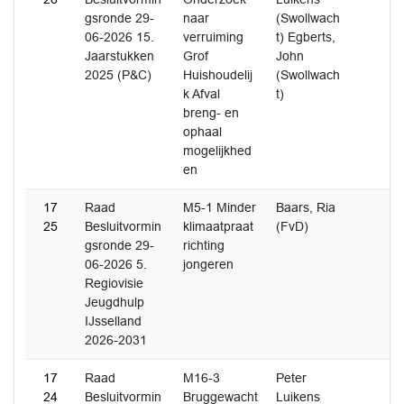
gsronde 29-
naar
(Swollwach
06-2026 15.
verruiming
t) Egberts,
Jaarstukken
Grof
John
2025 (P&C)
Huishoudelij
(Swollwach
k Afval
t)
breng- en
ophaal
mogelijkhed
en
17
Raad
M5-1 Minder
Baars, Ria
25
Besluitvormin
klimaatpraat
(FvD)
gsronde 29-
richting
06-2026 5.
jongeren
Regiovisie
Jeugdhulp
IJsselland
2026-2031
17
Raad
M16-3
Peter
24
Besluitvormin
Bruggewacht
Luikens