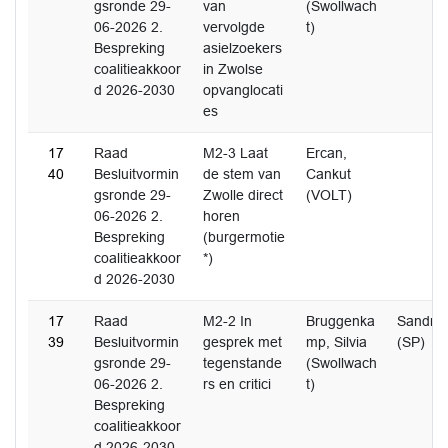
gsronde 29-
van
(Swollwach
06-2026 2.
vervolgde
t)
Bespreking
asielzoekers
coalitieakkoor
in Zwolse
d 2026-2030
opvanglocati
es
17
Raad
M2-3 Laat
Ercan,
40
Besluitvormin
de stem van
Cankut
gsronde 29-
Zwolle direct
(VOLT)
06-2026 2.
horen
Bespreking
(burgermotie
coalitieakkoor
*)
d 2026-2030
17
Raad
M2-2 In
Bruggenka
Sandra 
39
Besluitvormin
gesprek met
mp, Silvia
(SP)
gsronde 29-
tegenstande
(Swollwach
06-2026 2.
rs en critici
t)
Bespreking
coalitieakkoor
d 2026-2030