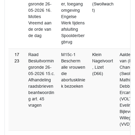
gsronde 26-
er, toegang
(Swollwach
05-2026 16.
omgeving
t)
Moties
Engelse
Vreemd aan
Werk tijdens
de orde van
afsluiting
de dag
Spoolderber
gbrug
17
Raad
M15c-1
Klein
Aalderen
23
Besluitvormin
Bescherm
Nagelvoort
van (PR
gsronde 26-
alle vrouwen
, Lizet
Chanel 
05-2026 15.c.
die
(D66)
(Swollw
Afhandeling
abortusklinie
Mathijs
raadsbrieven
k bezoeken
Debbie 
beantwoordin
Ercan, 
g art. 45
(VOLT) B
vragen
Evelina 
Bijlevel
Willege
(VVD)