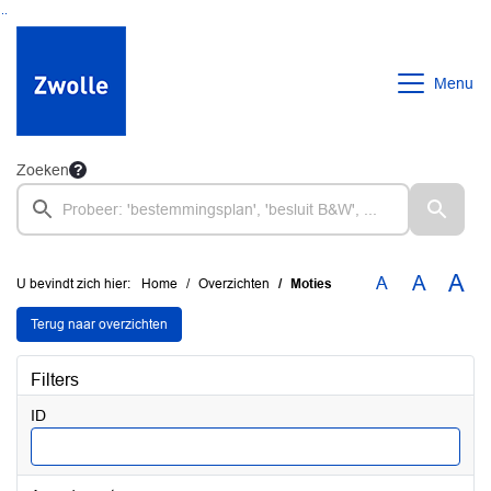
Ga naar de inhoud van deze pagina
Ga naar het zoeken
Ga naar het menu
Menu
Zoeken
A
A
A
U bevindt zich hier:
Home
Overzichten
Moties
Terug naar overzichten
Filters
ID