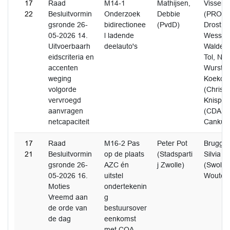
17
Raad
M14-1
Mathijsen,
Visser,
22
Besluitvormin
Onderzoek
Debbie
(PRO) 
gsronde 26-
bidirectionee
(PvdD)
Drost (
05-2026 14.
l ladende
Wesssel
Uitvoerbaarh
deelauto's
Waldem
eidscriteria en
Tol, Nie
accenten
Wursten
weging
Koekoek
volgorde
(Christ
vervroegd
Knispel
aanvragen
(CDA) E
netcapaciteit
Cankut
17
Raad
M16-2 Pas
Peter Pot
Brugge
21
Besluitvormin
op de plaats
(Stadsparti
Silvia
gsronde 26-
AZC én
j Zwolle)
(Swollwa
05-2026 16.
uitstel
Wouter 
Moties
ondertekenin
Vreemd aan
g
de orde van
bestuursover
de dag
eenkomst
met COA