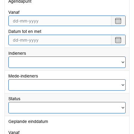
Agendapunt
vanaf
Selecte
een
Datum tot en met
datum
vanaf
Selecte
een
datum
Indieners
tot
en
met
Mede-indieners
Status
Geplande einddatum
vanaf