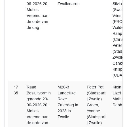
06-2026 20.
Zwollenaren
Silvia
Moties
(Swollw
Vreemd aan
Vries, 
de orde van
(PRO) W
de dag
Waldem
Raap, J
(Christ
Peter P
(Stadspa
Zwolle)
Cankut
Knispel
(CDA)
17
Raad
M20-3
Peter Pot
Klein Na
35
Besluitvormin
Landelijke
(Stadsparti
Lizet (D
gsronde 29-
Roze
j Zwolle)
Mathijs
06-2026 20.
Zaterdag in
Groen,
Debbie 
Moties
2028 in
Yvonne
Vreemd aan
Zwolle
(Stadsparti
de orde van
j Zwolle)