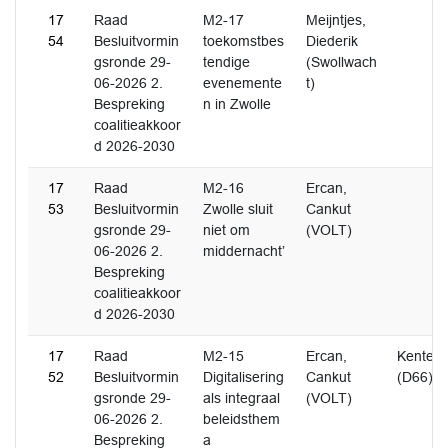
17
Raad
M2-17
Meijntjes,
54
Besluitvormin
toekomstbes
Diederik
gsronde 29-
tendige
(Swollwach
06-2026 2.
evenemente
t)
Bespreking
n in Zwolle
coalitieakkoor
d 2026-2030
17
Raad
M2-16
Ercan,
53
Besluitvormin
Zwolle sluit
Cankut
gsronde 29-
niet om
(VOLT)
06-2026 2.
middernacht’
Bespreking
coalitieakkoor
d 2026-2030
17
Raad
M2-15
Ercan,
Kenter,
52
Besluitvormin
Digitalisering
Cankut
(D66)
gsronde 29-
als integraal
(VOLT)
06-2026 2.
beleidsthem
Bespreking
a