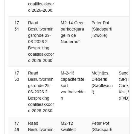
coalitieakkoor
d 2026-2030
17
Raad
M2-14 Geen
Peter Pot
51
Besluitvormin
parkeergara
(Stadsparti
gsronde 29-
ge in de
j Zwolle)
06-2026 2.
Nooterhof
Bespreking
coalitieakkoor
d 2026-2030
17
Raad
M-2-13
Meijntjes,
Sandra 
50
Besluitvormin
capaciteitste
Diederik
(SP) Er
gsronde 29-
kort
(Swollwach
Cankut
06-2026 2.
voetbalvelde
t)
Kist, W
Bespreking
n
(FvD)
coalitieakkoor
d 2026-2030
17
Raad
M2-12
Peter Pot
49
Besluitvormin
kwaliteit
(Stadsparti