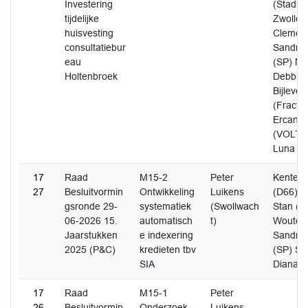
Investering
(Stadspa
tijdelijke
Zwolle)
huisvesting
Clemen
consultatiebur
Sandra 
eau
(SP) Ma
Holtenbroek
Debbie 
Bijlevel
(Fractie
Ercan, 
(VOLT) 
Luna (
17
Raad
M15-2
Peter
Kenter,
27
Besluitvormin
Ontwikkeling
Luikens
(D66) V
gsronde 29-
systematiek
(Swollwach
Stan (P
06-2026 15.
automatisch
t)
Wouter 
Jaarstukken
e indexering
Sandra 
2025 (P&C)
kredieten tbv
(SP) Sm
SIA
Diana (
17
Raad
M15-1
Peter
26
Besluitvormin
Onderzoek
Luikens