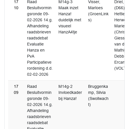
17
Raad
M14g-3
Visser,
Driel, 
10
Besluitvormin
Maak inzet
Marloes
(D66) A
gsronde 09-
Hanza!
(GroenLink
Hettie 
02-2026 14.g.
duidelijk met
s)
Herweije
Afhandeling
visueel
Marieke
raadsbrieven
HanzA4tje
(Christ
raadsdebat
Giessen
Evaluatie
van de 
Hanza en
Mathijs
PvA
Debbie 
Participatieve
Ercan, 
rordening d.d.
(VOLT)
02-02-2026
17
Raad
M14g-2
Bruggenka
09
Besluitvormin
Invloedkader
mp, Silvia
gsronde 09-
bij Hanza!
(Swollwach
02-2026 14.g.
t)
Afhandeling
raadsbrieven
raadsdebat
Evaluatie