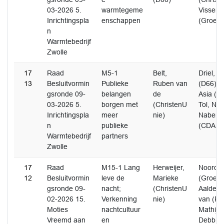
03-2026 5.
warmtegeme
Visser,
Inrichtingspla
enschappen
(GroenL
n
Warmtebedrijf
Zwolle
17
Raad
M5-1
Belt,
Driel, 
13
Besluitvormin
Publieke
Ruben van
(D66) G
gsronde 09-
belangen
de
Asia (S
03-2026 5.
borgen met
(ChristenU
Tol, Nie
Inrichtingspla
meer
nie)
Nabers,
n
publieke
(CDA)
Warmtebedrijf
partners
Zwolle
17
Raad
M15-1 Lang
Herweijer,
Noorda, 
12
Besluitvormin
leve de
Marieke
(GroenL
gsronde 09-
nacht;
(ChristenU
Aalderen
02-2026 15.
Verkenning
nie)
van (Pv
Moties
nachtcultuur
Mathijs
Vreemd aan
en
Debbie 