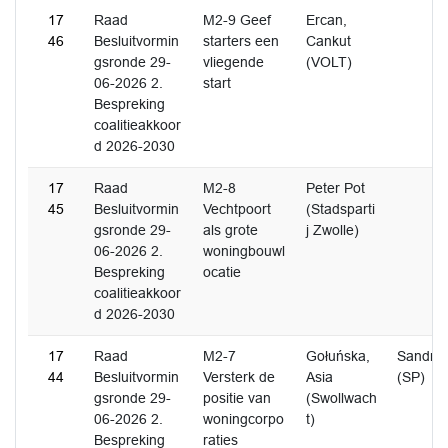
17
Raad
M2-9 Geef
Ercan,
46
Besluitvormin
starters een
Cankut
gsronde 29-
vliegende
(VOLT)
06-2026 2.
start
Bespreking
coalitieakkoor
d 2026-2030
17
Raad
M2-8
Peter Pot
45
Besluitvormin
Vechtpoort
(Stadsparti
gsronde 29-
als grote
j Zwolle)
06-2026 2.
woningbouwl
Bespreking
ocatie
coalitieakkoor
d 2026-2030
17
Raad
M2-7
Gołuńska,
Sandra 
44
Besluitvormin
Versterk de
Asia
(SP)
gsronde 29-
positie van
(Swollwach
06-2026 2.
woningcorpo
t)
Bespreking
raties