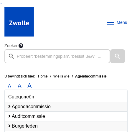
Ga naar de inhoud van deze pagina
Ga naar het zoeken
Ga naar het menu
Menu
Zoeken
U bevindt zich hier:
Home
Wie is wie
Agendacommissie
A
A
A
Categorieën
Agendacommissie
Auditcommissie
Burgerleden