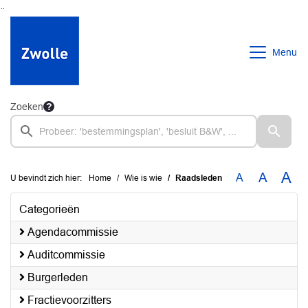
Ga naar de inhoud van deze pagina
Ga naar het zoeken
Ga naar het menu
Menu
Zoeken
A
A
A
U bevindt zich hier:
Home
Wie is wie
Raadsleden
Categorieën
Agendacommissie
Auditcommissie
Burgerleden
Fractievoorzitters