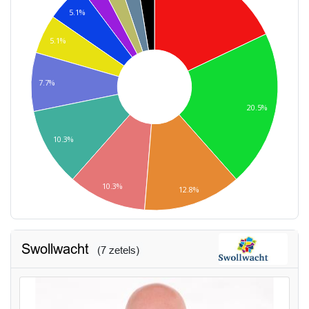
5.1%
5.1%
7.7%
20.5%
10.3%
10.3%
12.8%
Swollwacht
(7 zetels)