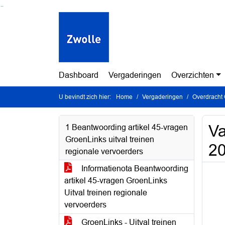
Ga naar de inhoud van deze pagina
Ga naar het zoeken
Ga naar het menu
Dashboard
Vergaderingen
Overzichten
U bevindt zich hier:
Home
Vergaderingen
Overdracht 
Va
1 Beantwoording artikel 45-vragen
GroenLinks uitval treinen
20
regionale vervoerders
Informatienota Beantwoording
artikel 45-vragen GroenLinks
Uitval treinen regionale
vervoerders
GroenLinks - Uitval treinen