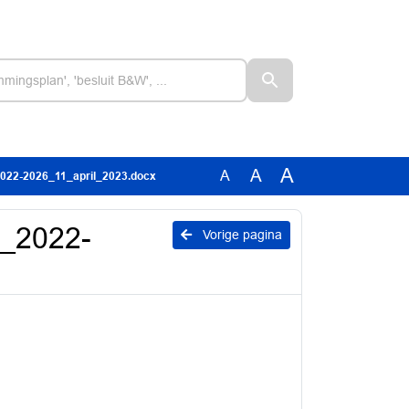
A
A
A
_2022-2026_11_april_2023.docx
e_2022-
Vorige pagina