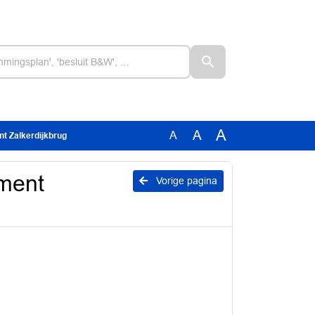
A
A
A
t Zalkerdijkbrug
ment
Vorige pagina