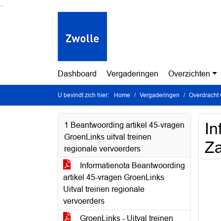
Ga naar de inhoud van deze pagina
Ga naar het zoeken
Ga naar het menu
Dashboard
Vergaderingen
Overzichten
U bevindt zich hier:
Home
Vergaderingen
Overdracht 
In
1 Beantwoording artikel 45-vragen
GroenLinks uitval treinen
Za
regionale vervoerders
Informatienota Beantwoording
artikel 45-vragen GroenLinks
Uitval treinen regionale
vervoerders
GroenLinks - Uitval treinen