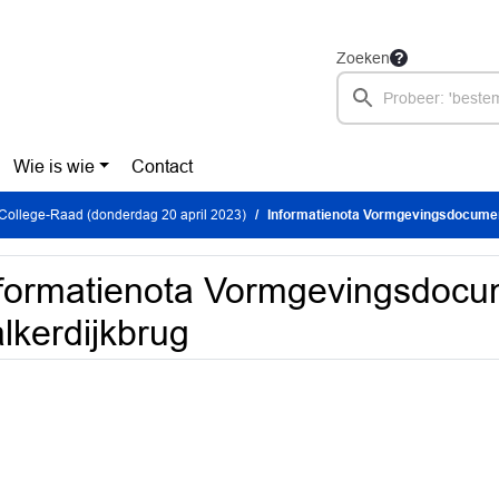
Zoeken
Wie is wie
Contact
College-Raad (donderdag 20 april 2023)
Informatienota Vormgevingsdocumen
formatienota Vormgevingsdocu
lkerdijkbrug