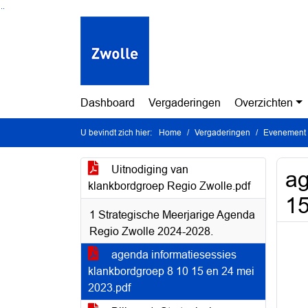
Ga naar de inhoud van deze pagina
Ga naar het zoeken
Ga naar het menu
Dashboard
Vergaderingen
Overzichten
U bevindt zich hier:
Home
Vergaderingen
Evenement 
Uitnodiging van
ag
klankbordgroep Regio Zwolle.pdf
15
1 Strategische Meerjarige Agenda
Regio Zwolle 2024-2028.
agenda informatiesessies
klankbordgroep 8 10 15 en 24 mei
2023.pdf