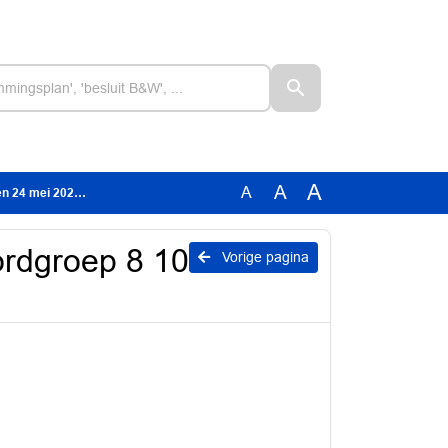
A
A
A
4 mei 2023.pdf
ordgroep 8 10
Vorige pagina