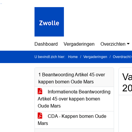
Ga naar de inhoud van deze pagina
Ga naar het zoeken
Ga naar het menu
Dashboard
Vergaderingen
Overzichten
U bevindt zich hier:
Home
Vergaderingen
Overdracht 
Va
1 Beantwoording Artikel 45 over
kappen bomen Oude Mars
20
Informatienota Beantwoording
Artikel 45 over kappen bomen
Oude Mars
CDA - Kappen bomen Oude
Mars