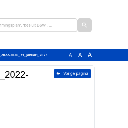
A
A
A
_2022-2026_31_januari_2023.docx
e_2022-
Vorige pagina