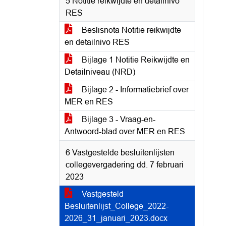
5 Notitie reikwijdte en detailnivo
RES
Beslisnota Notitie reikwijdte
en detailnivo RES
Bijlage 1 Notitie Reikwijdte en
Detailniveau (NRD)
Bijlage 2 - Informatiebrief over
MER en RES
Bijlage 3 - Vraag-en-
Antwoord-blad over MER en RES
6 Vastgestelde besluitenlijsten
collegevergadering dd. 7 februari
2023
Vastgesteld
Besluitenlijst_College_2022-
2026_31_januari_2023.docx