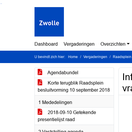
Ga naar de inhoud van deze pagina
Ga naar het zoeken
Ga naar het menu
Dashboard
Vergaderingen
Overzichten
U bevindt zich hier:
Home
Vergaderingen
Raadsplein
Agendabundel
In
Korte terugblik Raadsplein
vr
besluitvorming 10 september 2018
1 Mededelingen
2018-09-10 Getekende
presentielijst raad
2 Vaststelling agenda