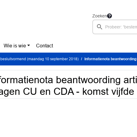
Zoeken
Wie is wie
Contact
 besluitvormend (maandag 10 september 2018)
Informatienota beantwoording artikel 45
formatienota beantwoording arti
agen CU en CDA - komst vijfde