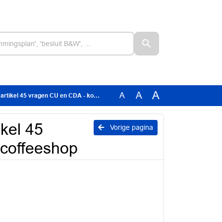
A
A
A
 vragen CU en CDA - komst vijfde coffeeshop
kel 45
Vorige pagina
 coffeeshop