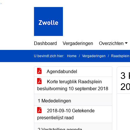
Ga naar de inhoud van deze pagina
Ga naar het zoeken
Ga naar het menu
Dashboard
Vergaderingen
Overzichten
U bevindt zich hier:
Home
Vergaderingen
Raadsplein
Agendabundel
3 
Korte terugblik Raadsplein
2
besluitvorming 10 september 2018
1 Mededelingen
2018-09-10 Getekende
presentielijst raad
2 Vaststelling agenda