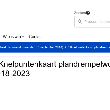
Zoeken
Wie is wie
Contact
 besluitvormend (maandag 10 september 2018)
3 Knelpuntenkaart plandremp
Knelpuntenkaart plandrempelw
018-2023