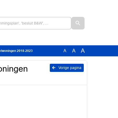
A
A
A
elwoningen 2018-2023
oningen
Vorige pagina