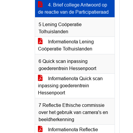
4. Brief college Antwoord op
de reactie van de Participatieraad
5 Lening Coöperatie
Tolhuislanden
Informatienota Lening
Coöperatie Tolhuislanden
6 Quick scan inpassing
goederentrein Hessenpoort
Informatienota Quick scan
inpassing goederentrein
Hessenpoort
7 Reflectie Ethische commissie
over het gebruik van camera's en
beeldherkenning
Informatienota Reflectie