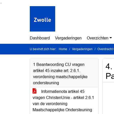
Ga naar de inhoud van deze pagina
Ga naar het zoeken
Ga naar het menu
Dashboard
Vergaderingen
Overzichten
U bevindt zich hier:
Home
Vergaderingen
Overdracht 
4.
1 Beantwoording CU vragen
artikel 45 inzake art. 2.6.1.
Pa
verordening maatschappelijke
ondersteuning
Informatienota artikel 45
vragen ChristenUnie - artikel 2.6.1
van de verordening
Maatschappelijke Ondersteuning