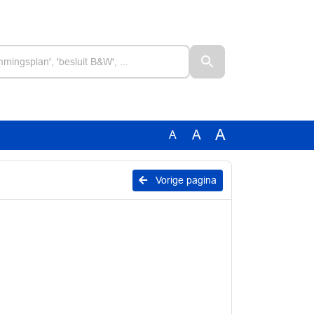
A
A
A
Vorige pagina