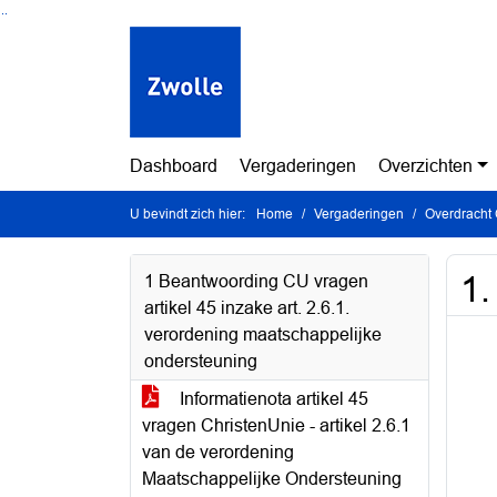
Ga naar de inhoud van deze pagina
Ga naar het zoeken
Ga naar het menu
Dashboard
Vergaderingen
Overzichten
U bevindt zich hier:
Home
Vergaderingen
Overdracht 
1.
1 Beantwoording CU vragen
artikel 45 inzake art. 2.6.1.
verordening maatschappelijke
ondersteuning
Informatienota artikel 45
vragen ChristenUnie - artikel 2.6.1
van de verordening
Maatschappelijke Ondersteuning