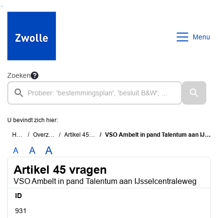
Ga naar de inhoud van deze pagina
Ga naar het zoeken
Ga naar het menu
Menu
Zoeken
U bevindt zich hier:
Home
Overzichten
Artikel 45 vragen
VSO Ambelt in pand Talentum aan IJsselcentraleweg
A
A
A
Artikel 45 vragen
VSO Ambelt in pand Talentum aan IJsselcentraleweg
ID
931