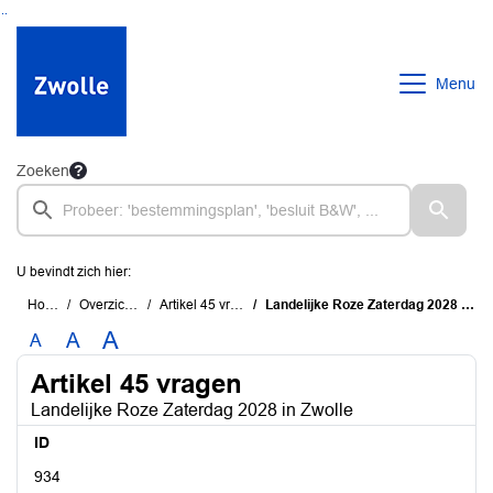
Ga naar de inhoud van deze pagina
Ga naar het zoeken
Ga naar het menu
Menu
Zoeken
U bevindt zich hier:
Home
Overzichten
Artikel 45 vragen
Landelijke Roze Zaterdag 2028 in Zwolle
A
A
A
Artikel 45 vragen
Landelijke Roze Zaterdag 2028 in Zwolle
ID
934