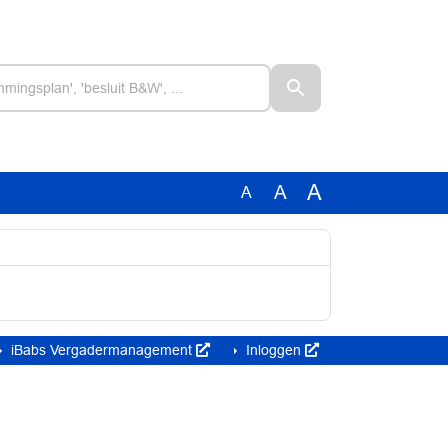
A
A
A
iBabs Vergadermanagement
Inloggen