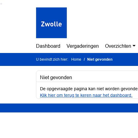
Ga naar de inhoud van deze pagina
Ga naar het zoeken
Ga naar het menu
Dashboard
Vergaderingen
Overzichten
U bevindt zich hier:
Home
Niet gevonden
Niet gevonden
De opgevraagde pagina kan niet worden gevonde
Klik hier om terug te keren naar het dashboard.