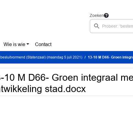
Zoeken
Wie is wie
Contact
besluitvormend (Statenzaal) (maandag 5 juli 2021)
13-10 M D66- Groen integraa
-10 M D66- Groen integraal mee
twikkeling stad.docx