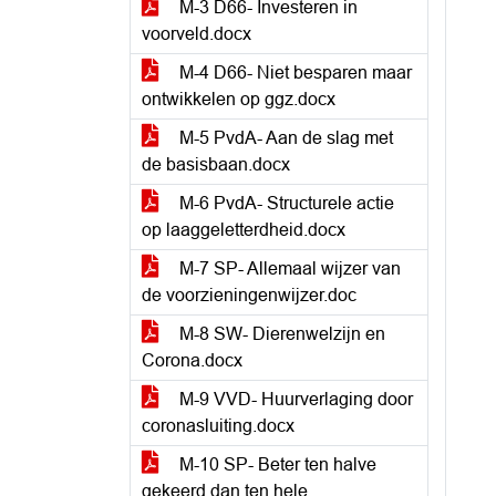
M-3 D66- Investeren in
voorveld.docx
M-4 D66- Niet besparen maar
ontwikkelen op ggz.docx
M-5 PvdA- Aan de slag met
de basisbaan.docx
M-6 PvdA- Structurele actie
op laaggeletterdheid.docx
M-7 SP- Allemaal wijzer van
de voorzieningenwijzer.doc
M-8 SW- Dierenwelzijn en
Corona.docx
M-9 VVD- Huurverlaging door
coronasluiting.docx
M-10 SP- Beter ten halve
gekeerd dan ten hele