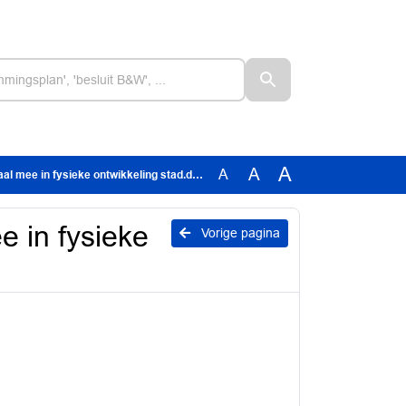
A
A
A
l mee in fysieke ontwikkeling stad.docx
 in fysieke
Vorige pagina