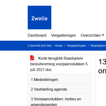
Ga naar de inhoud van deze pagina
Ga naar het zoeken
Ga naar het menu
Dashboard
Vergaderingen
Overzichten
U bevindt zich hier:
Home
Vergaderingen
Raadsplein 
Korte terugblik Raadsplein
13
besluitvorming voorjaarsstukken 5
on
juli 2021.doc
1 Mededelingen
2 Vaststelling agenda
3 Voorjaarsstukken: moties en
amendementen