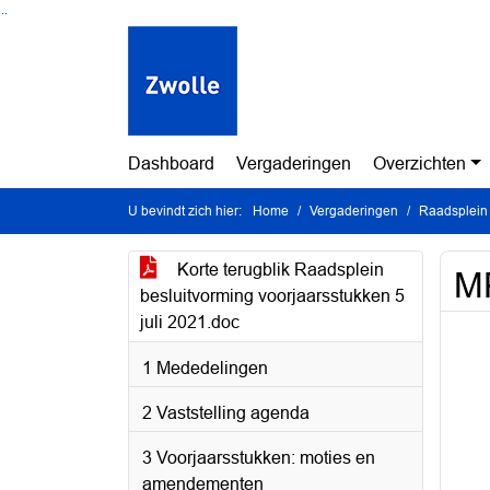
Ga naar de inhoud van deze pagina
Ga naar het zoeken
Ga naar het menu
Dashboard
Vergaderingen
Overzichten
U bevindt zich hier:
Home
Vergaderingen
Raadsplein 
Korte terugblik Raadsplein
MP
besluitvorming voorjaarsstukken 5
juli 2021.doc
1 Mededelingen
2 Vaststelling agenda
3 Voorjaarsstukken: moties en
amendementen