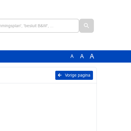
A
A
A
Vorige pagina