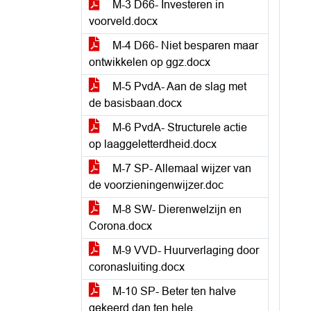
M-3 D66- Investeren in
voorveld.docx
M-4 D66- Niet besparen maar
ontwikkelen op ggz.docx
M-5 PvdA- Aan de slag met
de basisbaan.docx
M-6 PvdA- Structurele actie
op laaggeletterdheid.docx
M-7 SP- Allemaal wijzer van
de voorzieningenwijzer.doc
M-8 SW- Dierenwelzijn en
Corona.docx
M-9 VVD- Huurverlaging door
coronasluiting.docx
M-10 SP- Beter ten halve
gekeerd dan ten hele