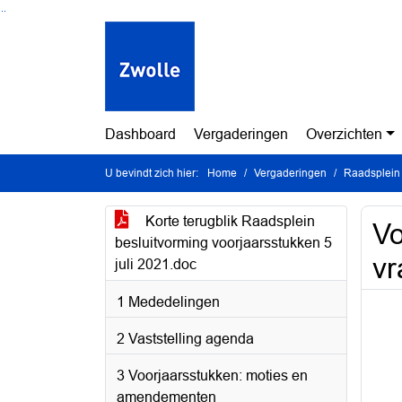
Ga naar de inhoud van deze pagina
Ga naar het zoeken
Ga naar het menu
Dashboard
Vergaderingen
Overzichten
U bevindt zich hier:
Home
Vergaderingen
Raadsplein 
Korte terugblik Raadsplein
Vo
besluitvorming voorjaarsstukken 5
vr
juli 2021.doc
1 Mededelingen
2 Vaststelling agenda
3 Voorjaarsstukken: moties en
amendementen