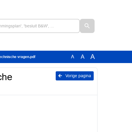
A
A
A
echnische vragen.pdf
che
Vorige pagina