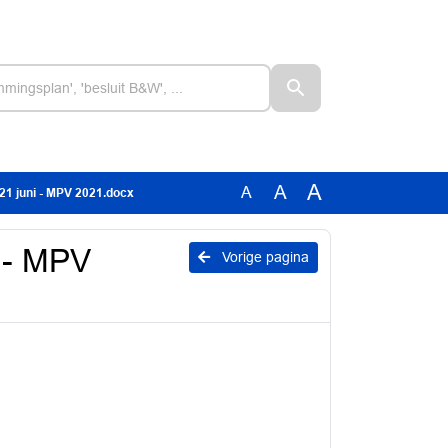
A
A
A
21 juni - MPV 2021.docx
i - MPV
Vorige pagina