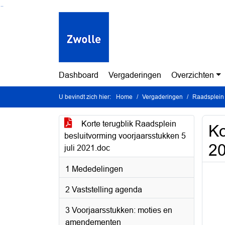
Ga naar de inhoud van deze pagina
Ga naar het zoeken
Ga naar het menu
Dashboard
Vergaderingen
Overzichten
U bevindt zich hier:
Home
Vergaderingen
Raadsplein 
Korte terugblik Raadsplein
Ko
besluitvorming voorjaarsstukken 5
2
juli 2021.doc
1 Mededelingen
2 Vaststelling agenda
3 Voorjaarsstukken: moties en
amendementen