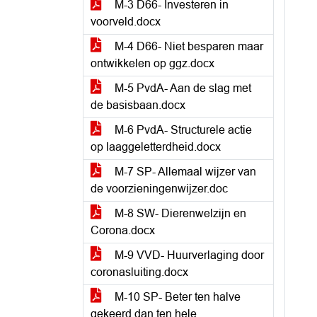
M-3 D66- Investeren in
voorveld.docx
M-4 D66- Niet besparen maar
ontwikkelen op ggz.docx
M-5 PvdA- Aan de slag met
de basisbaan.docx
M-6 PvdA- Structurele actie
op laaggeletterdheid.docx
M-7 SP- Allemaal wijzer van
de voorzieningenwijzer.doc
M-8 SW- Dierenwelzijn en
Corona.docx
M-9 VVD- Huurverlaging door
coronasluiting.docx
M-10 SP- Beter ten halve
gekeerd dan ten hele