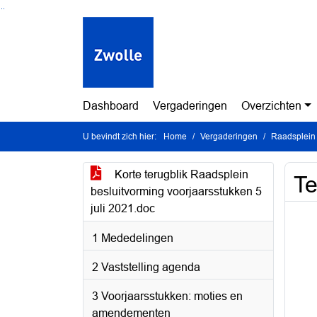
Ga naar de inhoud van deze pagina
Ga naar het zoeken
Ga naar het menu
Dashboard
Vergaderingen
Overzichten
U bevindt zich hier:
Home
Vergaderingen
Raadsplein 
Korte terugblik Raadsplein
Te
besluitvorming voorjaarsstukken 5
juli 2021.doc
1 Mededelingen
2 Vaststelling agenda
3 Voorjaarsstukken: moties en
amendementen