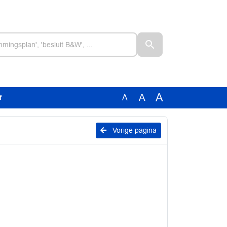
A
A
A
f
Vorige pagina