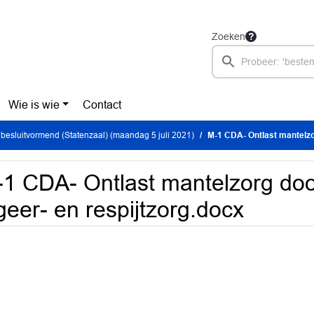
Zoeken
Wie is wie
Contact
besluitvormend (Statenzaal) (maandag 5 juli 2021)
M-1 CDA- Ontlast mantelzorg d
1 CDA- Ontlast mantelzorg do
geer- en respijtzorg.docx