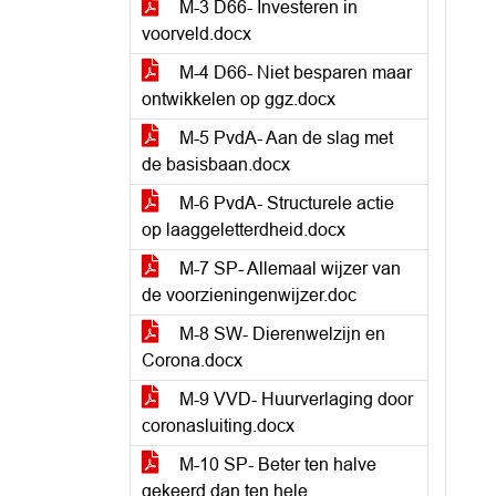
M-3 D66- Investeren in
voorveld.docx
M-4 D66- Niet besparen maar
ontwikkelen op ggz.docx
M-5 PvdA- Aan de slag met
de basisbaan.docx
M-6 PvdA- Structurele actie
op laaggeletterdheid.docx
M-7 SP- Allemaal wijzer van
de voorzieningenwijzer.doc
M-8 SW- Dierenwelzijn en
Corona.docx
M-9 VVD- Huurverlaging door
coronasluiting.docx
M-10 SP- Beter ten halve
gekeerd dan ten hele