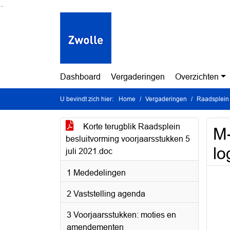
Ga naar de inhoud van deze pagina
Ga naar het zoeken
Ga naar het menu
Dashboard
Vergaderingen
Overzichten
U bevindt zich hier:
Home
Vergaderingen
Raadsplein 
Korte terugblik Raadsplein
M-
besluitvorming voorjaarsstukken 5
lo
juli 2021.doc
1 Mededelingen
2 Vaststelling agenda
3 Voorjaarsstukken: moties en
amendementen