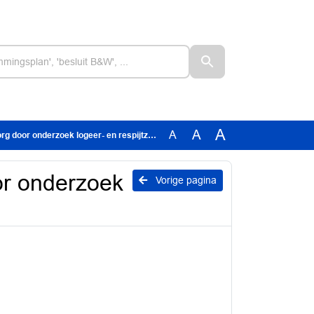
A
A
A
oor onderzoek logeer- en respijtzorg.docx
or onderzoek
Vorige pagina