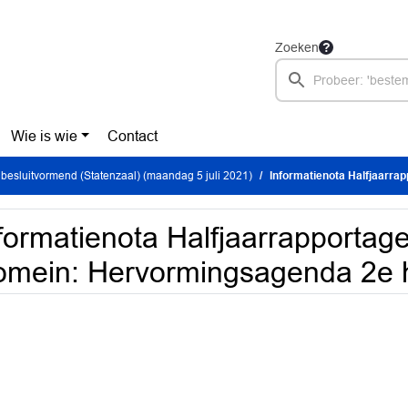
Zoeken
Wie is wie
Contact
besluitvormend (Statenzaal) (maandag 5 juli 2021)
Informatienota Halfjaarrapportage
formatienota Halfjaarrapportag
mein: Hervormingsagenda 2e h