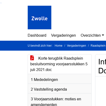
Ga naar de inhoud van deze pagina
Ga naar het zoeken
Ga naar het menu
Dashboard
Vergaderingen
Overzichten
U bevindt zich hier:
Home
Vergaderingen
Raadsplein 
Korte terugblik Raadsplein
In
besluitvorming voorjaarsstukken 5
Do
juli 2021.doc
1 Mededelingen
2 Vaststelling agenda
3 Voorjaarsstukken: moties en
amendementen