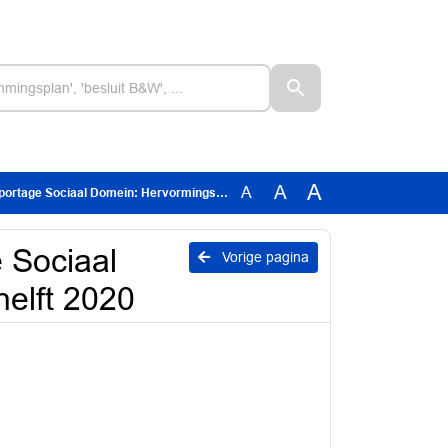
A
A
A
 Sociaal Domein: Hervormingsagenda 2e helft 2020
e Sociaal
Vorige pagina
elft 2020