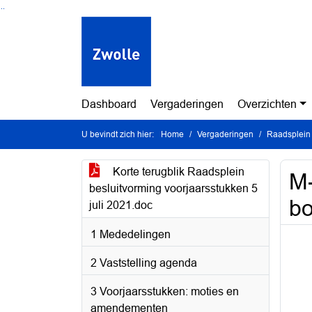
Ga naar de inhoud van deze pagina
Ga naar het zoeken
Ga naar het menu
Dashboard
Vergaderingen
Overzichten
U bevindt zich hier:
Home
Vergaderingen
Raadsplein 
Korte terugblik Raadsplein
M-
besluitvorming voorjaarsstukken 5
b
juli 2021.doc
1 Mededelingen
2 Vaststelling agenda
3 Voorjaarsstukken: moties en
amendementen