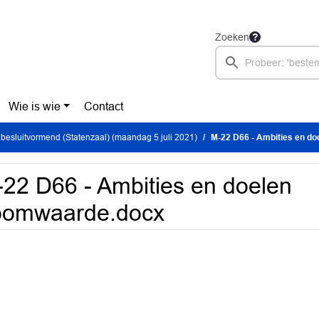
Zoeken
Wie is wie
Contact
besluitvormend (Statenzaal) (maandag 5 juli 2021)
M-22 D66 - Ambities en d
22 D66 - Ambities en doelen
oomwaarde.docx