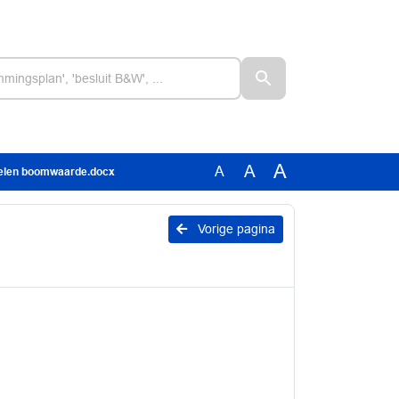
A
A
A
oelen boomwaarde.docx
Vorige pagina