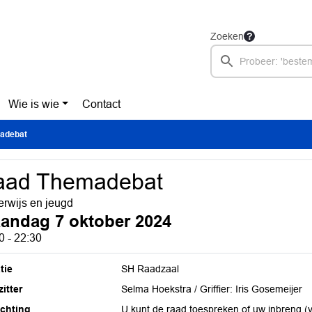
Zoeken
Wie is wie
Contact
adebat
aad Themadebat
rwijs en jeugd
andag 7 oktober 2024
0 - 22:30
tie
SH Raadzaal
itter
Selma Hoekstra / Griffier: Iris Gosemeijer
ichting
U kunt de raad toespreken of uw inbreng (v