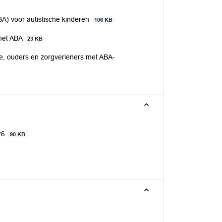
) voor autistische kinderen
106 KB
 met ABA
23 KB
, ouders en zorgverleners met ABA-
026
90 KB