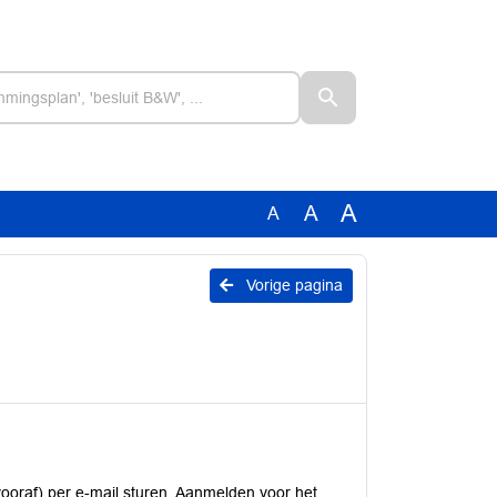
A
A
A
Vorige pagina
ooraf) per e-mail sturen. Aanmelden voor het