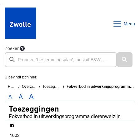
Ga naar de inhoud van deze pagina
Ga naar het zoeken
Ga naar het menu
Menu
Zoeken
U bevindt zich hier:
Home
Overzichten
Toezeggingen
Fokverbod in uitwerkingsprogramma dierenwelzijn
A
A
A
Toezeggingen
Fokverbod in uitwerkingsprogramma dierenwelzijn
ID
1002