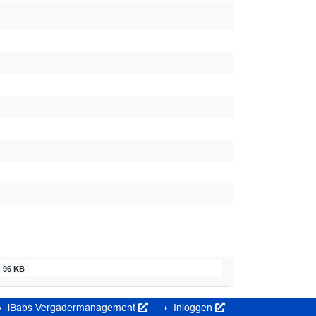
96 KB
iBabs Vergadermanagement
Inloggen