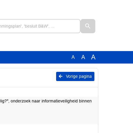
A
A
A
Vorige pagina
ig?", onderzoek naar informatieveiligheid binnen