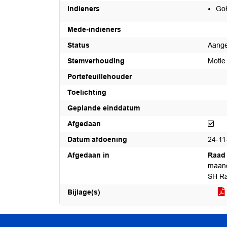
Indieners
Goł
Mede-indieners
Status
Aang
Stemverhouding
Motie
Portefeuillehouder
Toelichting
Geplande einddatum
Afg
Afgedaan
Datum afdoening
24-11
Afgedaan in
Raad 
maand
SH Ra
Bijlage(s)