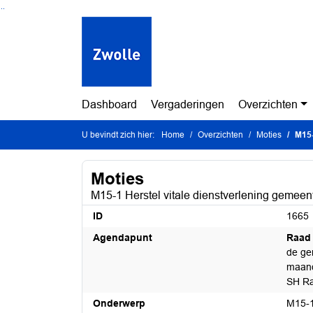
Ga naar de inhoud van deze pagina
Ga naar het zoeken
Ga naar het menu
Dashboard
Vergaderingen
Overzichten
U bevindt zich hier:
Home
Overzichten
Moties
M15-
Moties
M15-1 Herstel vitale dienstverlening gemeen
ID
1665
Agendapunt
Raad 
de ge
maand
SH Ra
Onderwerp
M15-1