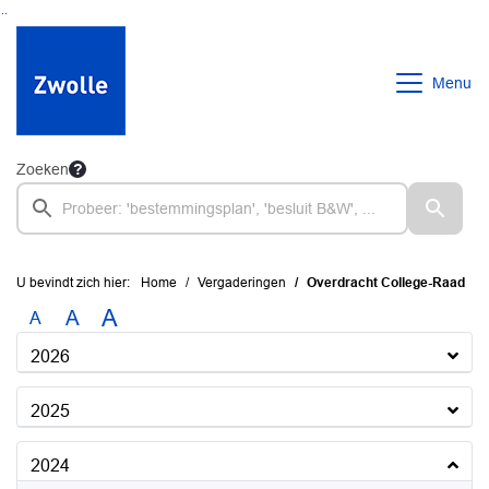
Ga naar de inhoud van deze pagina
Ga naar het zoeken
Ga naar het menu
Menu
Zoeken
U bevindt zich hier:
Home
Vergaderingen
Overdracht College-Raad
A
A
A
2026
2025
2024