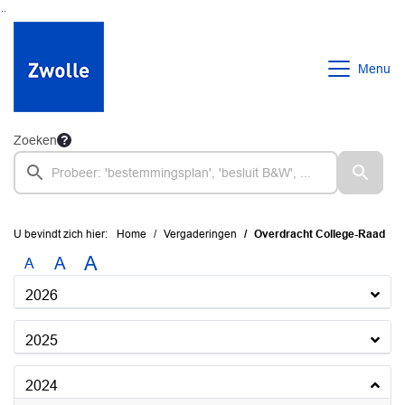
Ga naar de inhoud van deze pagina
Ga naar het zoeken
Ga naar het menu
Menu
Zoeken
U bevindt zich hier:
Home
Vergaderingen
Overdracht College-Raad
A
A
A
2026
2025
2024