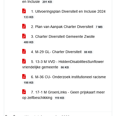
en Inclusie
201 KB
1. Uitvoeringsplan Diversiteit en Inclusie 2024
133 KB
2. Plan van Aanpak Charter Diversiteit
7 MB
3. Charter Diversiteit Gemeente Zwolle
480 KB
4. M-29 GL- Charter Diversiteit
88 KB
5. 13-3 M VVD - HiddenDisabilitiesSunflower
vriendelijke gemeente
86 KB
6. M-36 CU- Onderzoek institutioneel racisme
198 KB
7. 17-1 M GroenLinks - Geen prijskaart meer
op zelfbeschikking
119 KB