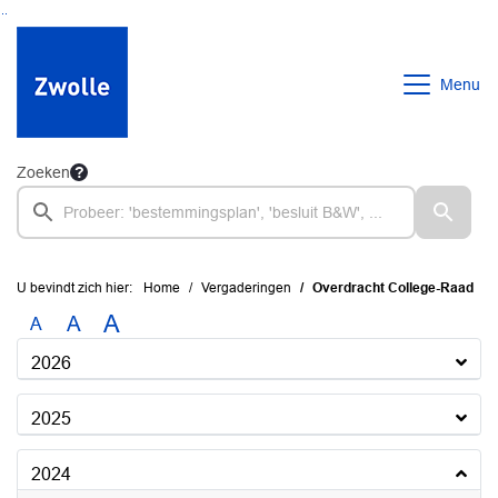
Ga naar de inhoud van deze pagina
Ga naar het zoeken
Ga naar het menu
Menu
Zoeken
U bevindt zich hier:
Home
Vergaderingen
Overdracht College-Raad
A
A
A
2026
2025
2024