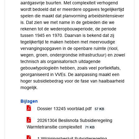
aardgasvrije buurten. Met complexiteit verhogend
wordt bedoeld dat er meerdere opgaves tegelijkertijd
spelen die maakt dat planvorming arbeidsintensiever
is. Dat zien we met name in de gebieden die we
rekenen tot de wederopbouwperiode, de periode
tussen 1945 en 1970. Daarvan is bekend dat zij
tegelijkertijd te maken hebben met meervoudige
vervangingsopgaven in de openbare ruimte (riool,
wegen, groen, ondergrondse infrastructuur) en zowel
technisch als organisatorisch uitdagende
gebouwtypologieën hebben, zoals veel portiekflats,
georganiseerd in VVEs. De aanpassing maakt een
hoger subsidiebedrag voor de fase van haalbaarheid
mogelijk.
Bijlagen
Dossier 13245 voorblad.pdf
57 KB
20261304 Beslisnota Subsidieregeling
Warmtetransitie complexiteit
71 KB
1 Wijzigingsbesluit Subsidieregeling