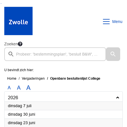
Ga naar de inhoud van deze pagina
Ga naar het zoeken
Ga naar het menu
Menu
Zoeken
U bevindt zich hier:
Home
Vergaderingen
Openbare besluitenlijst College
A
A
A
2026
2026
dinsdag 7 juli
2026
dinsdag 30 juni
2026
dinsdag 23 juni