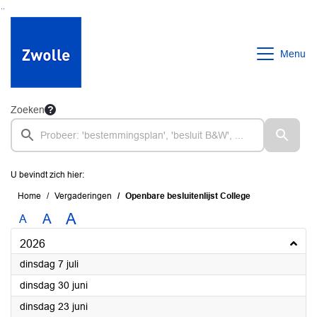
Ga naar de inhoud van deze pagina
Ga naar het zoeken
Ga naar het menu
Menu
Zoeken
U bevindt zich hier:
Home
Vergaderingen
Openbare besluitenlijst College
A
A
A
2026
2026
dinsdag 7 juli
2026
dinsdag 30 juni
2026
dinsdag 23 juni