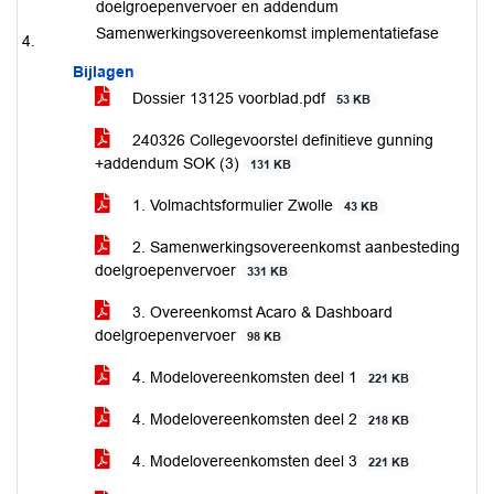
doelgroepenvervoer en addendum
Samenwerkingsovereenkomst implementatiefase
Bijlagen
Dossier 13125 voorblad.pdf
53 KB
240326 Collegevoorstel definitieve gunning
+addendum SOK (3)
131 KB
1. Volmachtsformulier Zwolle
43 KB
2. Samenwerkingsovereenkomst aanbesteding
doelgroepenvervoer
331 KB
3. Overeenkomst Acaro & Dashboard
doelgroepenvervoer
98 KB
4. Modelovereenkomsten deel 1
221 KB
4. Modelovereenkomsten deel 2
218 KB
4. Modelovereenkomsten deel 3
221 KB