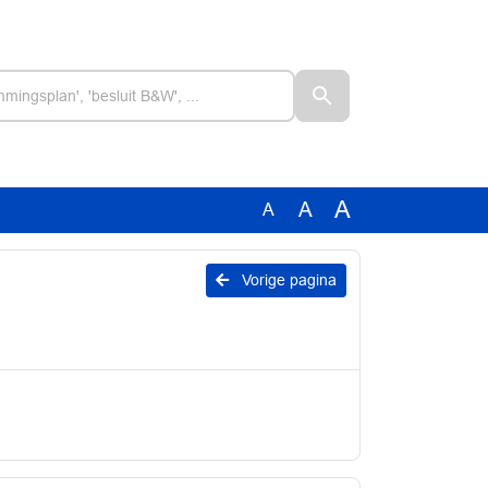
A
A
A
Vorige pagina