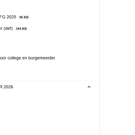
g FG 2025
96 KB
r (def)
344 KB
oor college en burgemeester.
OR 2026