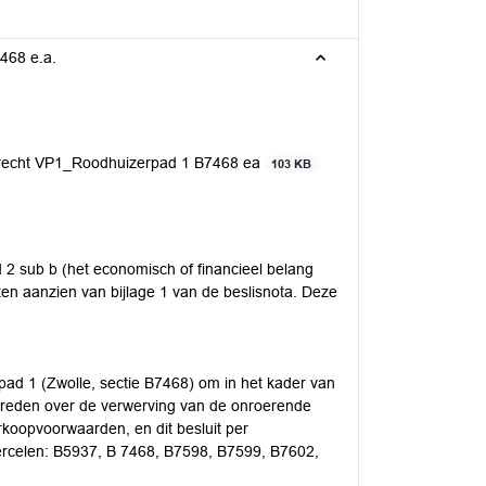
468 e.a.
srecht VP1_Roodhuizerpad 1 B7468 ea
103 KB
d 2 sub b (het economisch of financieel belang
n aanzien van bijlage 1 van de beslisnota. Deze
pad 1 (Zwolle, sectie B7468) om in het kader van
 treden over de verwerving van de onroerende
koopvoorwaarden, en dit besluit per
percelen: B5937, B 7468, B7598, B7599, B7602,