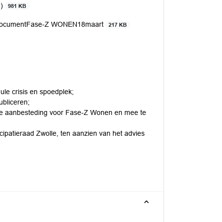
6)
981 KB
ingsdocumentFase-Z WONEN18maart
217 KB
le crisis en spoedplek;
ubliceren;
n de aanbesteding voor Fase-Z Wonen en mee te
icipatieraad Zwolle, ten aanzien van het advies