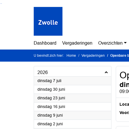
Ga naar de inhoud van deze pagina
Ga naar het zoeken
Ga naar het menu
Dashboard
Vergaderingen
Overzichten
U bevindt zich hier:
Home
Vergaderingen
Openbare be
2026
Op
2026
dinsdag 7 juli
di
2026
dinsdag 30 juni
09:0
2026
dinsdag 23 juni
Loca
2026
dinsdag 16 juni
Voorz
2026
dinsdag 9 juni
2026
dinsdag 2 juni