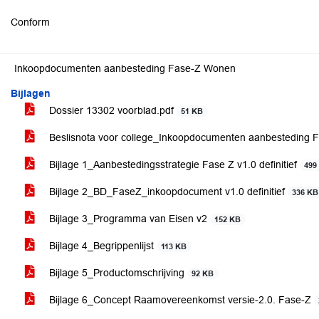
Conform
Inkoopdocumenten aanbesteding Fase-Z Wonen
Bijlagen
Dossier 13302 voorblad.pdf
51 KB
Beslisnota voor college_Inkoopdocumenten aanbesteding 
Bijlage 1_Aanbestedingsstrategie Fase Z v1.0 definitief
499
Bijlage 2_BD_FaseZ_inkoopdocument v1.0 definitief
336 KB
Bijlage 3_Programma van Eisen v2
152 KB
Bijlage 4_Begrippenlijst
113 KB
Bijlage 5_Productomschrijving
92 KB
Bijlage 6_Concept Raamovereenkomst versie-2.0. Fase-Z