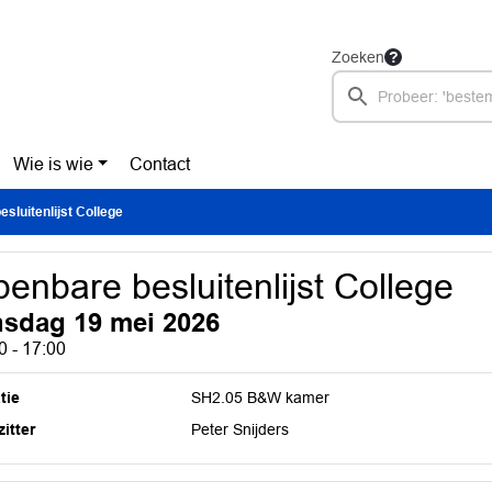
Zoeken
Wie is wie
Contact
sluitenlijst College
enbare besluitenlijst College
nsdag 19 mei 2026
0 - 17:00
tie
SH2.05 B&W kamer
itter
Peter Snijders