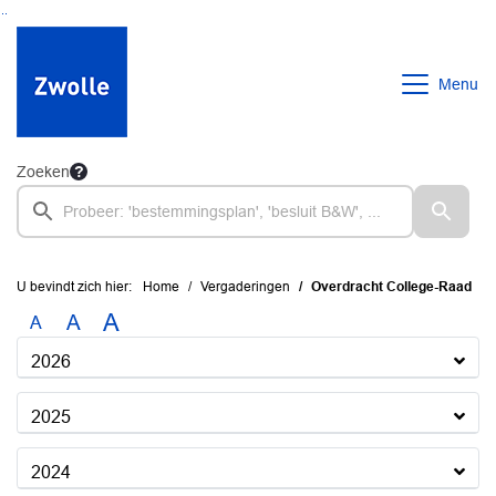
Ga naar de inhoud van deze pagina
Ga naar het zoeken
Ga naar het menu
Menu
Zoeken
U bevindt zich hier:
Home
Vergaderingen
Overdracht College-Raad
A
A
A
2026
2025
2024