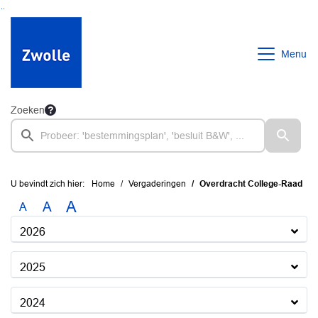
Ga naar de inhoud van deze pagina
Ga naar het zoeken
Ga naar het menu
Menu
Zoeken
U bevindt zich hier:
Home
Vergaderingen
Overdracht College-Raad
A
A
A
2026
2025
2024