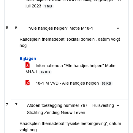
juli 2023
1 MB
6
"Alle handjes helpen" Motie M18-1
Raadsplein themadebat 'sociaal domein', datum volgt
nog
Bijlagen
Informatienota "Alle handjes helpen" Motie
M18-1
42 KB
18-1 M VVD - Alle handjes helpen
55 KB
7
Afdoen toezegging nummer 767 – Huisvesting
Stichting Zending Nieuw Leven
Raadsplein themadebat 'fysieke leefomgeving', datum
volgt nog