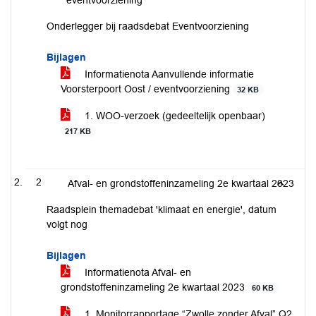
eventvoorziening
Onderlegger bij raadsdebat Eventvoorziening
Bijlagen
Informatienota Aanvullende informatie
Voorsterpoort Oost / eventvoorziening
32 KB
1. WOO-verzoek (gedeeltelijk openbaar)
217 KB
2
Afval- en grondstoffeninzameling 2e kwartaal 2023
Raadsplein themadebat 'klimaat en energie', datum
volgt nog
Bijlagen
Informatienota Afval- en
grondstoffeninzameling 2e kwartaal 2023
60 KB
1. Monitorrapportage “Zwolle zonder Afval” Q2