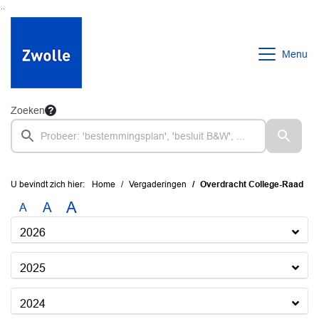
Ga naar de inhoud van deze pagina
Ga naar het zoeken
Ga naar het menu
Menu
Zoeken
U bevindt zich hier:
Home
Vergaderingen
Overdracht College-Raad
A
A
A
2026
2025
2024