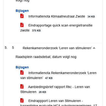
volgt nog
Bijlagen
Informatienota Klimaatneutraal Zwolle
34 KB
Eindrapportage quick scan energietransitie
zwolle
375 KB
5
Rekenkameronderzoek ‘Leren van stimuleren’
Raadsplein raadsdebat, datum volgt nog
Bijlagen
Informatienota Rekenkameronderzoek ‘Leren
van stimuleren’
47 KB
Aanbiedingsbrief rapport Rkc - Leren van
Stimuleren
28 KB
Eindrappport Leren van Stimuleren -
tussentijdse evaluatie HCA-scholingsregelingen_17