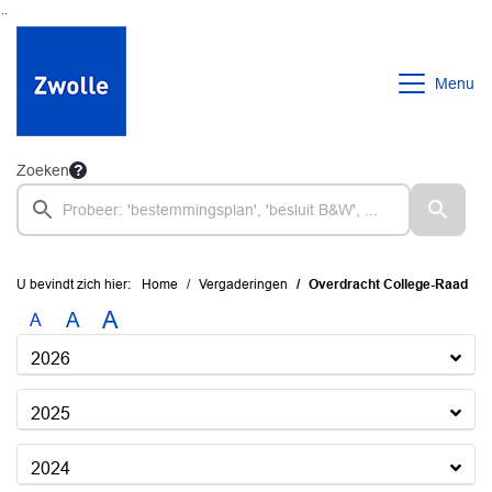
Ga naar de inhoud van deze pagina
Ga naar het zoeken
Ga naar het menu
Menu
Zoeken
U bevindt zich hier:
Home
Vergaderingen
Overdracht College-Raad
A
A
A
2026
2025
2024