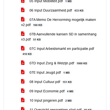
05 Input Mobiliteit.pdf
1 MB
06 Input Duurzaamheid.pdf
433 KB
07A Memo De Hervorming mogelijk maken
v2.pdf
160 KB
07B Aanvullende kansen SD in samenhang
v3.pdf
51 KB
07C Input Arbeidsmarkt en particpatie.pdf
410 KB
07D Input Zorg & Welzijn.pdf
1000 KB
07E Input Jeugd.pdf
1 MB
08 Input Cultuur.pdf
151 KB
09 Input Economie.pdf
4 MB
10 Input jongeren.pdf
2 MB
11 Overzicht gesprekken stad.pdf