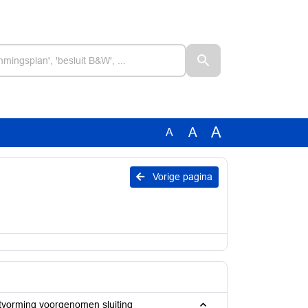
A
A
A
Vorige pagina
itvorming voorgenomen sluiting