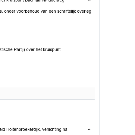
Beantwoording artikel 45 vragen van SP (Socialistische Partij) over het kruispunt Bachlaan/Middelweg
s, onder voorbehoud van een schriftelijk overleg
ische Partij) over het kruispunt
ng na