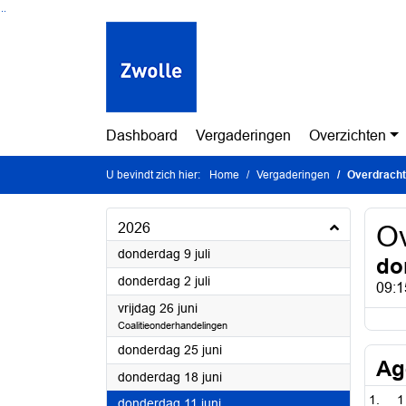
Ga naar de inhoud van deze pagina
Ga naar het zoeken
Ga naar het menu
Dashboard
Vergaderingen
Overzichten
U bevindt zich hier:
Home
Vergaderingen
Overdracht
2026
Ov
2026
donderdag 9 juli
do
2026
donderdag 2 juli
09:1
2026
vrijdag 26 juni
Coalitieonderhandelingen
2026
donderdag 25 juni
Ag
2026
donderdag 18 juni
1
2026
donderdag 11 juni