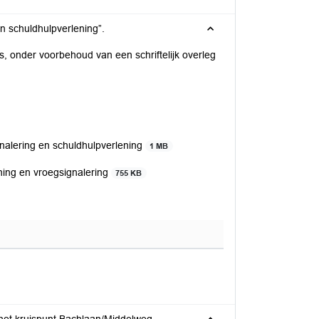
Beantwoording artikel 45 vragen van CDA over: “Vroegsignalering en schuldhulpverlening”.
s, onder voorbehoud van een schriftelijk overleg
nalering en schuldhulpverlening
1 MB
ening en vroegsignalering
755 KB