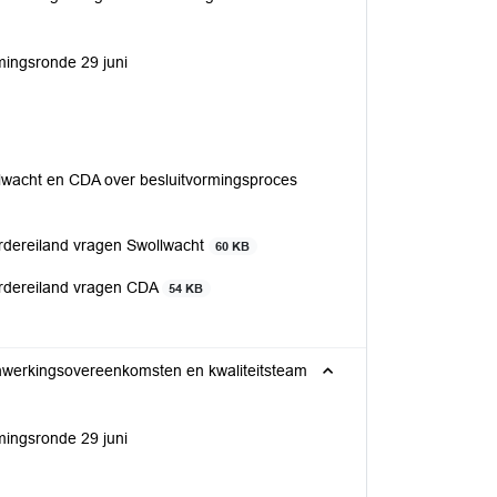
rmingsronde 29 juni
lwacht en CDA over besluitvormingsproces
rdereiland vragen Swollwacht
60 KB
ordereiland vragen CDA
54 KB
enwerkingsovereenkomsten en kwaliteitsteam
rmingsronde 29 juni